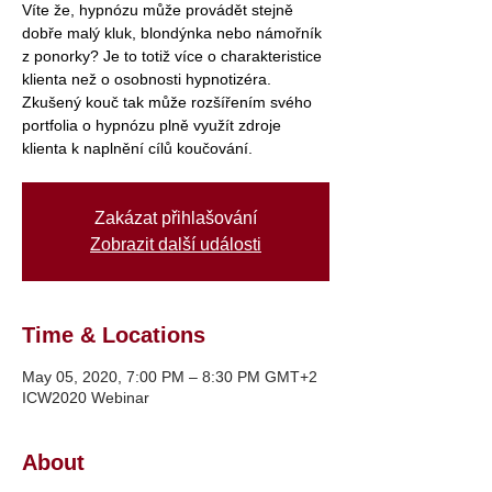
Víte že, hypnózu může provádět stejně
dobře malý kluk, blondýnka nebo námořník
z ponorky? Je to totiž více o charakteristice
klienta než o osobnosti hypnotizéra.
Zkušený kouč tak může rozšířením svého
portfolia o hypnózu plně využít zdroje
klienta k naplnění cílů koučování.
Zakázat přihlašování
Zobrazit další události
Time & Locations
May 05, 2020, 7:00 PM – 8:30 PM GMT+2
ICW2020 Webinar
About