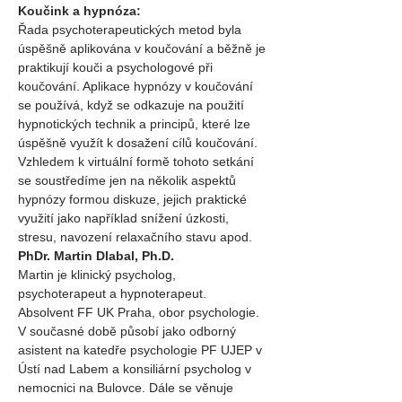
Koučink a hypnóza: 
Řada psychoterapeutických metod byla 
úspěšně aplikována v koučování a běžně je 
praktikují kouči a psychologové při 
koučování. Aplikace hypnózy v koučování 
se používá, když se odkazuje na použití 
hypnotických technik a principů, které lze 
úspěšně využít k dosažení cílů koučování.
Vzhledem k virtuální formě tohoto setkání 
se soustředíme jen na několik aspektů 
hypnózy formou diskuze, jejich praktické 
využití jako například snížení úzkosti, 
stresu, navození relaxačního stavu apod.  
PhDr. Martin Dlabal, Ph.D.
Martin je klinický psycholog, 
psychoterapeut a hypnoterapeut.
Absolvent FF UK Praha, obor psychologie. 
V současné době působí jako odborný 
asistent na katedře psychologie PF UJEP v 
Ústí nad Labem a konsiliární psycholog v 
nemocnici na Bulovce. Dále se věnuje 