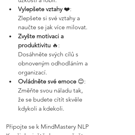
úzkostí a fobií. 
Vylepšete vztahy 
❤️: 
Zlepšete si své vztahy a 
naučte se jak více milovat. 
Zvyšte motivaci a 
produktivitu
 🔥: 
Dosáhněte svých cílů s 
obnoveným odhodláním a 
organizací. 
Ovládněte své emoce
 😊: 
Změňte svou náladu tak, 
že se budete cítít skvěle 
kdykoli a kdekoli. 
Připojte se k MindMastery NLP 