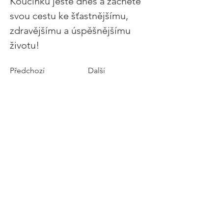
Koučinku ještě dnes a začněte 
svou cestu ke šťastnějšímu, 
zdravějšímu a úspěšnějšímu 
životu!
Předchozí
Další
Kontakt:
Jméno
*
Příjmení
Email
*
Napište zprávu