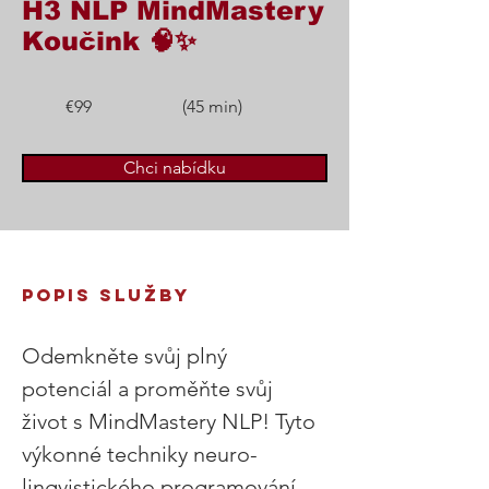
H3 NLP MindMastery
Koučink 🧠✨
€99
(45 min)
Chci nabídku
POPIS SLUŽBY 
Odemkněte svůj plný 
potenciál a proměňte svůj 
život s MindMastery NLP! Tyto 
výkonné techniky neuro-
lingvistického programování 