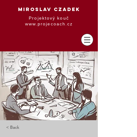
MIROSLAV CZADEK
Projektový kouč
www.projecoach.cz
< Back