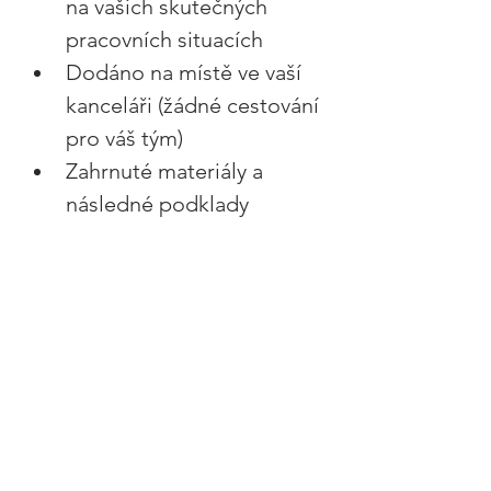
na vašich skutečných 
pracovních situacích 
Dodáno na místě ve vaší 
kanceláři (žádné cestování 
pro váš tým) 
Zahrnuté materiály a 
následné podklady 
Společnosti, které posilují 
emoční inteligenci svých lídrů, 
konzistentně uvádějí vyšší 
angažovanost, méně eskalací a 
hladší spolupráci. 
Místa se rychle zaplňují. 