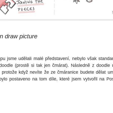
n draw picture
u jsme udělali malé představení, nebylo však standar
doodle (prostě si tak jen čmárat). Následně z doodle u
í, protože když nevíte že ze čmáranice budete dělat um
ylo postaveno na tom díle, které jsem vytvořil na Post