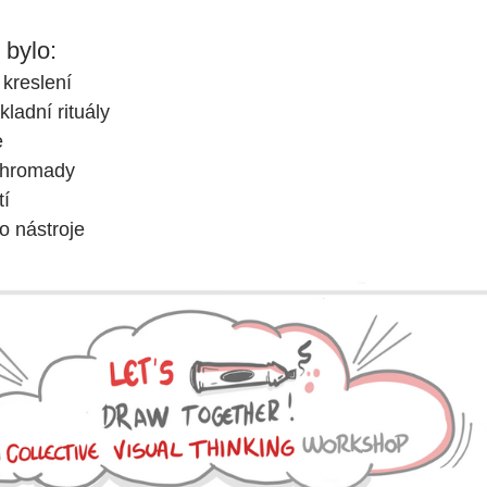
bylo:
 kreslení
ladní rituály
e
ohromady
tí
o nástroje