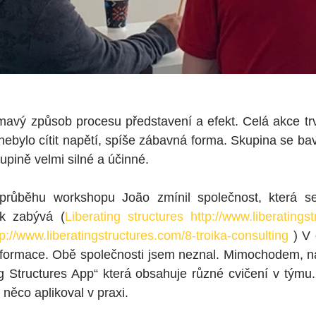
mavý způsob procesu představení a efekt. Celá akce trv
nebylo cítit napětí, spíše zábavná forma. Skupina se bavi
upině velmi silné a účinné. 
průběhu workshopu João zmínil společnost, která se
ek zabývá (
Liberating structures
http://www.liberatings
tp://www.liberatingstructures.com/8-troika-consulting
 ) V
nformace. Obě společnosti jsem neznal. Mimochodem, nai
ing Structures App“ která obsahuje různé cvičení v týmu.
něco aplikoval v praxi.