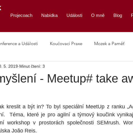
K
Projecoach
Nabídka
Události
O mně
Blog
P
nference a Události
Koučovací Praxe
Mozek a Paměť
0. 5. 2019
Minut čtení: 3
 Leadership
 myšlení - Meetup# take a
k kreslit a být in? To byl speciální MeetUp z ranku „Ag
í.  Téma, které je pro agilní a týmový koučink vynikaj
ní workshop v prostorách společnosti SEMrush. Work
alska João Reis.