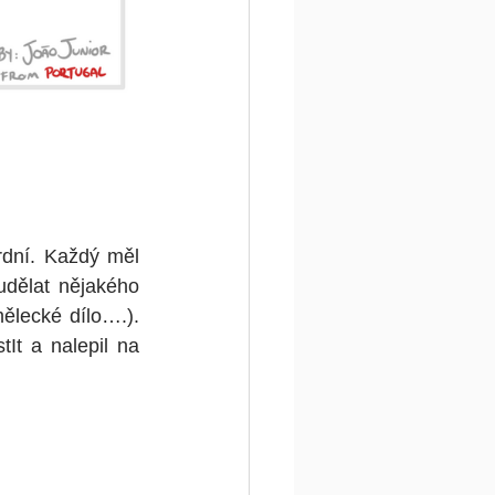
dní. Každý měl 
dělat nějakého 
ělecké dílo….). 
It a nalepil na 