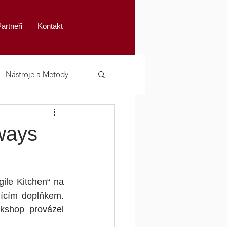
artneři
Kontakt
Nástroje a Metody
ways
ile Kitchen“ na 
ícím doplňkem.  
shop provázel 