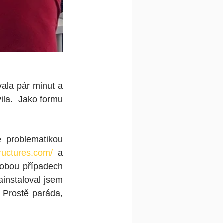
ala pár minut a 
la.  Jako formu 
 problematikou 
tructures.com/
 a 
 obou případech 
nstaloval jsem 
 Prostě paráda, 