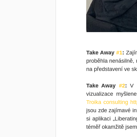
Take Away 
#1
:
 Zají
proběhla nenásilně, 
na představení ve sk
Take Away 
#2
:
 V 
vizualizace myšlen
Troika consulting
ht
jsou zde zajímavé i
si aplikaci „Liberat
téměř okamžitě jsem 