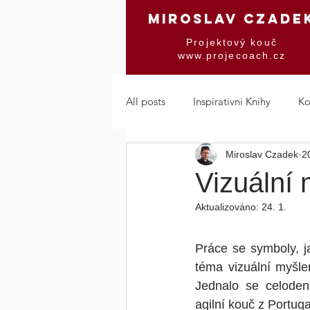
MIROSLAV CZADE
Projektový kouč
www.projecoach.cz
All posts
Inspirativni Knihy
Ko
Miroslav Czadek
2
Mindfulness a Trans
Změna a
Vizuální
Aktualizováno:
24. 1.
Práce se symboly, ja
téma vizuální myšlen
Jednalo se celoden
agilní kouč z Portug