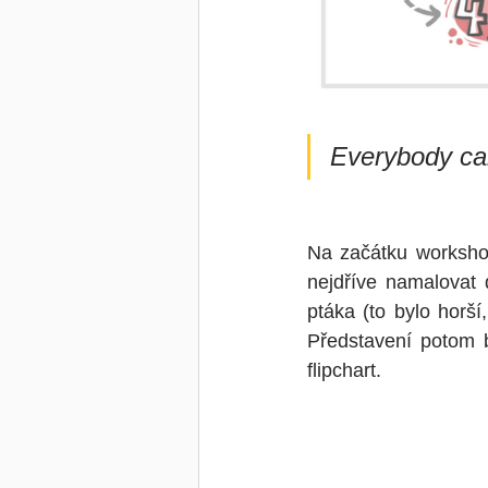
Everybody ca
Na začátku workshop
nejdříve namalovat 
ptáka (to bylo horš
Představení potom b
flipchart. 