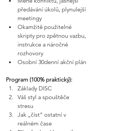
Méně konfliktů, jasnější 
předávání úkolů, plynulejší 
meetingy 
Okamžitě použitelné 
skripty pro zpětnou vazbu, 
instrukce a náročné 
rozhovory 
Osobní 30denní akční plán 
Program (100% praktický): 
Základy DISC 
Váš styl a spouštěče 
stresu 
Jak „číst“ ostatní v 
reálném čase 