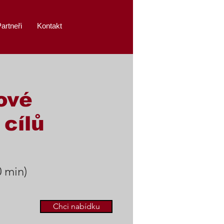
artneři
Kontakt
ové
 cílů
0 min)
Chci nabídku