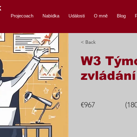
K
Projecoach
Nabídka
Události
O mně
Blog
P
< Back
W3 Tým
zvládání
€967
(18