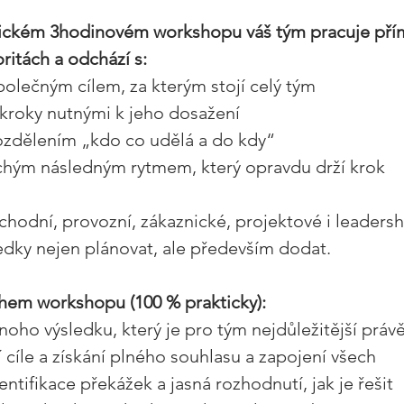
ickém 3hodinovém workshopu váš tým pracuje přím
oritách a odchází s:
olečným cílem, za kterým stojí celý tým 
kroky nutnými k jeho dosažení 
zdělením „kdo co udělá a do kdy“ 
hým následným rytmem, který opravdu drží krok 
chodní, provozní, zákaznické, projektové i leadersh
edky nejen plánovat, ale především dodat. 
hem workshopu (100 % prakticky): 
noho výsledku, který je pro tým nejdůležitější právě
 cíle a získání plného souhlasu a zapojení všech 
ntifikace překážek a jasná rozhodnutí, jak je řešit 