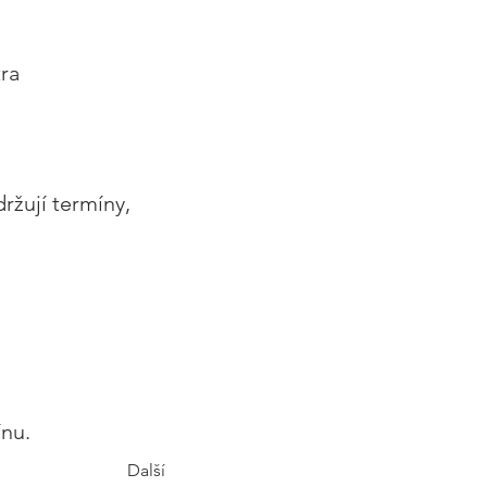
ra 
ržují termíny, 
ínu.
Další