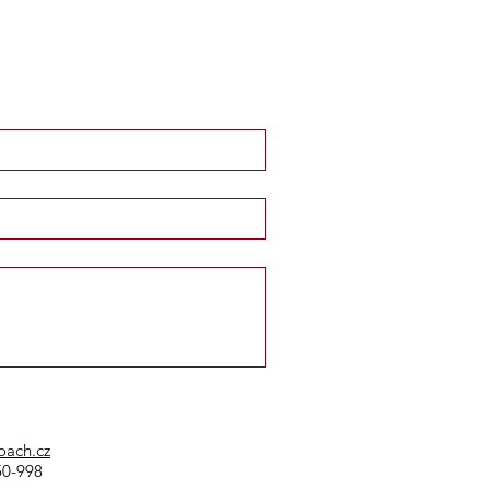
oach.cz
50-998