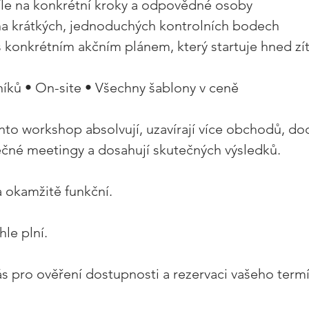
le na konkrétní kroky a odpovědné osoby 
 krátkých, jednoduchých kontrolních bodech 
konkrétním akčním plánem, který startuje hned zít
íků • On-site • Všechny šablony v ceně 
nto workshop absolvují, uzavírají více obchodů, dod
ečné meetingy a dosahují skutečných výsledků. 
a okamžitě funkční. 
le plní. 
s pro ověření dostupnosti a rezervaci vašeho term