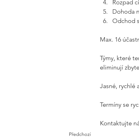
Rozpad cí
Dohoda na
Odchod s 
Max. 16 účastn
Týmy, které te
eliminují zbyt
Jasné, rychlé 
Termíny se rych
Kontaktujte ná
Předchozí