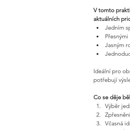
V tomto prakt
aktuálních pri
Jedním sp
Přesnými 
Jasným ro
Jednoduc
Ideální pro ob
potřebují výsl
Co se děje bě
Výběr jed
Zpřesnění
Včasná ide