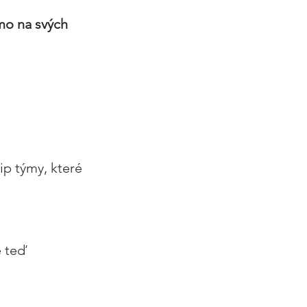
o na svých 
ip týmy, které 
 teď 