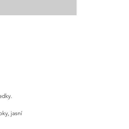
edky. 
ky, jasní 