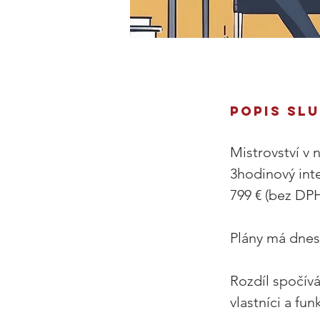
POPIS SLU
Mistrovství v 
3hodinový int
799 € (bez DPH
Plány má dnes 
Rozdíl spočívá
vlastníci a fun