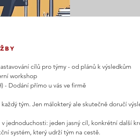
ŽBY  
nastavování cílů pro týmy - od plánů k výsledkům 
erní workshop 
) - Dodání přímo u vás ve firmě 
každý tým. Jen málokterý ale skutečně doručí výsl
 v jednoduchosti: jeden jasný cíl, konkrétní další kro
kční systém, který udrží tým na cestě. 