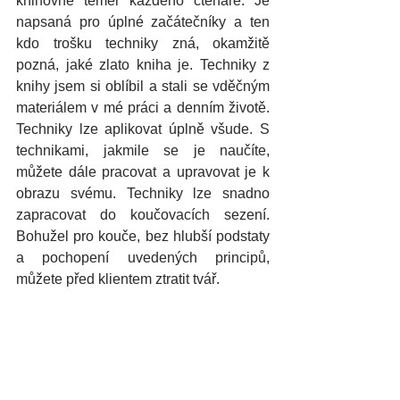
knihovně téměř každého čtenáře. Je 
napsaná pro úplné začátečníky a ten 
kdo trošku techniky zná, okamžitě 
pozná, jaké zlato kniha je. Techniky z 
knihy jsem si oblíbil a stali se vděčným 
materiálem v mé práci a denním životě. 
Techniky lze aplikovat úplně všude. S 
technikami, jakmile se je naučíte, 
můžete dále pracovat a upravovat je k 
obrazu svému. Techniky lze snadno 
zapracovat do koučovacích sezení. 
Bohužel pro kouče, bez hlubší podstaty 
a pochopení uvedených principů, 
můžete před klientem ztratit tvář.   