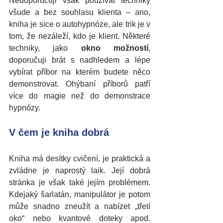
Nedoporučuji však používat techniky 
všude a bez souhlasu klienta – ano, 
kniha je sice o autohypnóze, ale trik je v 
tom, že nezáleží, kdo je klient. Některé 
techniky, jako 
okno možností
, 
doporučuji brát s nadhledem a lépe 
vybírat příbor na kterém budete něco 
demonstrovat. Ohýbaní příborů patří 
více do magie než do demonstrace 
hypnózy.
V čem je kniha dobrá
Kniha má desítky cvičení, je praktická a 
zvládne je naprostý laik. Její dobrá 
stránka je však také jejím problémem. 
Kdejaký šarlatán, manipulátor je potom 
může snadno zneužít a nabízet „třetí 
oko“ nebo kvantové doteky apod. 