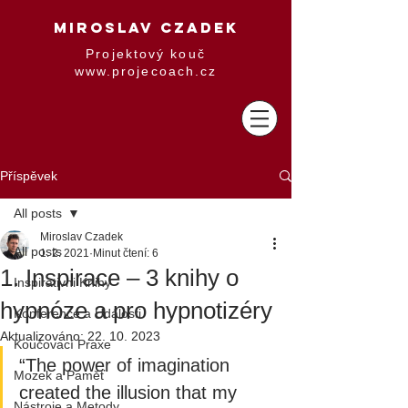
MIROSLAV CZADEK
Projektový kouč
www.projecoach.cz
Příspěvek
All posts
Miroslav Czadek
All posts
1. 2. 2021
Minut čtení: 6
1. Inspirace – 3 knihy o
Inspirativni Knihy
hypnóze a pro hypnotizéry
Konference a Události
Aktualizováno:
22. 10. 2023
Koučovací Praxe
“The power of imagination 
Mozek a Paměť
created the illusion that my 
Nástroje a Metody