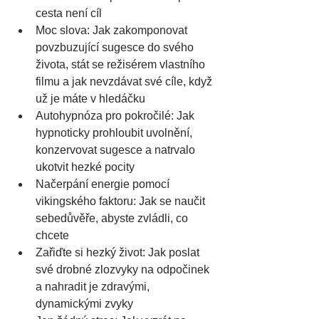
cesta není cíl
Moc slova: Jak zakomponovat 
povzbuzující sugesce do svého 
života, stát se režisérem vlastního 
filmu a jak nevzdávat své cíle, když 
už je máte v hledáčku
Autohypnóza pro pokročilé: Jak 
hypnoticky prohloubit uvolnění, 
konzervovat sugesce a natrvalo 
ukotvit hezké pocity
Načerpání energie pomocí 
vikingského faktoru: Jak se naučit 
sebedůvěře, abyste zvládli, co 
chcete
Zařiďte si hezký život: Jak poslat 
své drobné zlozvyky na odpočinek 
a nahradit je zdravými, 
dynamickými zvyky