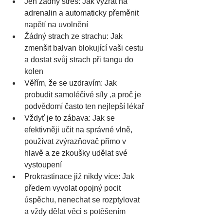
Jen žádný stres: Jak vyzrát na 
adrenalin a automaticky přeměnit 
napětí na uvolnění
Žádný strach ze strachu: Jak 
zmenšit balvan blokující vaši cestu 
a dostat svůj strach při tangu do 
kolen
Věřím, že se uzdravím: Jak 
probudit samoléčivé síly ‚a proč je 
podvědomí často ten nejlepší lékař
Vždyť je to zábava: Jak se 
efektivněji učit na správné vlně, 
používat zvýrazňovač přímo v 
hlavě a ze zkoušky udělat své 
vystoupení
Prokrastinace již nikdy více: Jak 
předem vyvolat opojný pocit 
úspěchu, nenechat se rozptylovat 
a vždy dělat věci s potěšením