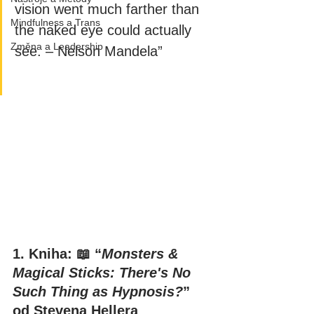
vision went much farther than 
Mindfulness a Trans
the naked eye could actually 
Změna a Leadership
see. – Nelson Mandela”
1. Kniha: 📖 “
Monsters & 
Magical Sticks: There's No 
Such Thing as Hypnosis?
” 
od Stevena Hellera