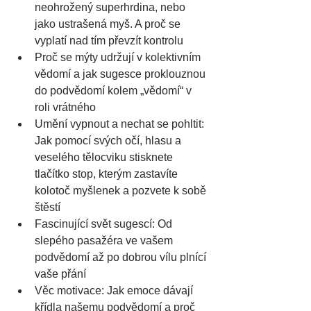
neohrožený superhrdina, nebo 
jako ustrašená myš. A proč se 
vyplatí nad tím převzít kontrolu
Proč se mýty udržují v kolektivním 
vědomí a jak sugesce proklouznou 
do podvědomí kolem „vědomí“ v 
roli vrátného
Umění vypnout a nechat se pohltit: 
Jak pomocí svých očí, hlasu a 
veselého tělocviku stisknete 
tlačítko stop, kterým zastavíte 
kolotoč myšlenek a pozvete k sobě 
štěstí
Fascinující svět sugescí: Od 
slepého pasažéra ve vašem 
podvědomí až po dobrou vílu plnící 
vaše přání
Věc motivace: Jak emoce dávají 
křídla našemu podvědomí a proč 