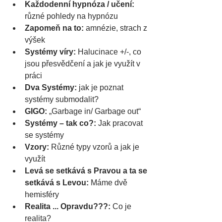
Každodenní hypnóza / učení:
různé pohledy na hypnózu
Zapomeň na to:
 amnézie, strach z 
výšek
Systémy víry:
 Halucinace +/-, co 
jsou přesvědčení a jak je využít v 
práci
Dva Systémy:
 jak je poznat 
systémy submodalit?
GIGO: 
„Garbage in/ Garbage out“
Systémy – tak co?:
 Jak pracovat 
se systémy 
Vzory:
 Různé typy vzorů a jak je 
využít
Levá se setkává s Pravou a ta se 
setkává s Levou:
 Máme dvě 
hemisféry
Realita ... Opravdu???:
 Co je 
realita?