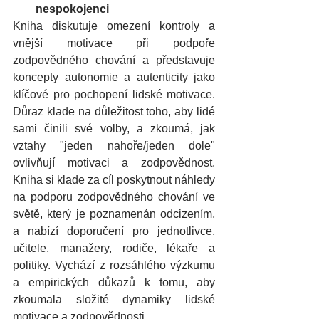
nespokojenci
Kniha diskutuje omezení kontroly a 
vnější motivace při podpoře 
zodpovědného chování a představuje 
koncepty autonomie a autenticity jako 
klíčové pro pochopení lidské motivace. 
Důraz klade na důležitost toho, aby lidé 
sami činili své volby, a zkoumá, jak 
vztahy "jeden nahoře/jeden dole" 
ovlivňují motivaci a zodpovědnost. 
Kniha si klade za cíl poskytnout náhledy 
na podporu zodpovědného chování ve 
světě, který je poznamenán odcizením, 
a nabízí doporučení pro jednotlivce, 
učitele, manažery, rodiče, lékaře a 
politiky. Vychází z rozsáhlého výzkumu 
a empirických důkazů k tomu, aby 
zkoumala složité dynamiky lidské 
motivace a zodpovědnosti..