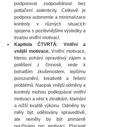
podporovat zodpovědnost bez 
potlačení autenticity. Celkově je 
podpora autonomie a minimalizace 
kontroly v různých situacích 
spojena s pozitivnějšími výsledky a 
trvalou vnitřní motivací.
Kapitola ČTVRTÁ: Vnitřní a 
vnější motivace, 
Vnitřní motivace, 
kterou pohání opravdový zájem a 
potěšení z činnosti, vede k 
bohatším zkušenostem, lepšímu 
porozumění, kreativitě a řešení 
problémů. Naopak vnější odměny a 
kontroly mohou podkopávat vnitřní 
motivaci a vést k zkratkám, klamání 
a nižší kvalitě výkonu. Odměny by 
měly být udělovány spravedlivě, 
ale neměly by být primárně 
používány pro motivaci. Placené 