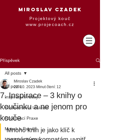
MIROSLAV CZADEK
Projektový kouč
www.projecoach.cz
Příspěvek
All posts
Miroslav Czadek
All posts
22. 10. 2023
Minut čtení: 12
7. Inspirace – 3 knihy o
Inspirativni Knihy
koučinku a ne jenom pro
Konference a Události
kouče
Koučovací Praxe
Mozek a Paměť
Mnoho knih je jako klíč k 
neznámým komnatám uvnitř 
Nástroje a Metody