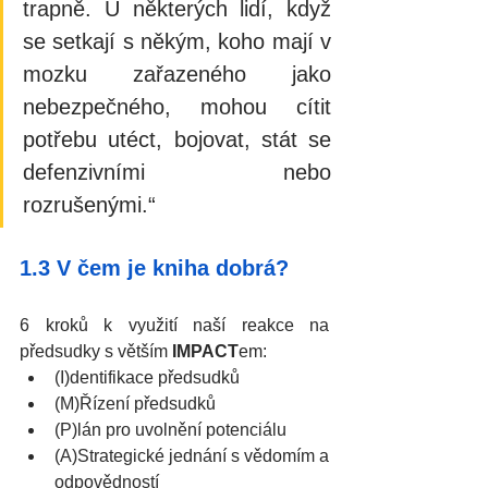
trapně. U některých lidí, když 
se setkají s někým, koho mají v 
mozku zařazeného jako 
nebezpečného, mohou cítit 
potřebu utéct, bojovat, stát se 
defenzivními nebo 
rozrušenými.“
1.3 V čem je kniha dobrá?
6 kroků k využití naší reakce na 
předsudky s větším 
IMPACT
em:
(I)dentifikace předsudků
(M)Řízení předsudků
(P)lán pro uvolnění potenciálu
(A)Strategické jednání s vědomím a 
odpovědností