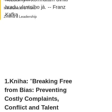
hradu vlastního já. -- Franz 
Mindfulness a Trans
Kafka
Změna a Leadership
1.Kniha:
 "
Breaking Free 
from Bias: Preventing 
Costly Complaints, 
Conflict and Talent 