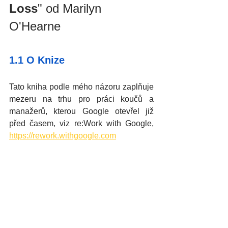
Loss
" od Marilyn 
O'Hearne 
1.1 O Knize
Tato kniha podle mého názoru zaplňuje 
mezeru na trhu pro práci koučů a 
manažerů, kterou Google otevřel již 
před časem, viz re:Work with Google, 
https://rework.withgoogle.com