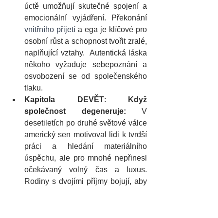
úctě umožňují skutečné spojení a 
emocionální vyjádření. Překonání 
vnitřního přijetí 
a ega je klíčové pro 
osobní růst a schopnost tvořit zralé, 
naplňující vztahy.  Autentická láska 
někoho vyžaduje sebepoznání a 
osvobození se od společenského 
tlaku.
Kapitola DEVĚT
: 
Když 
společnost degeneruje: 
V 
desetiletích po druhé světové válce 
americký sen motivoval lidi k tvrdší 
práci a hledání materiálního 
úspěchu, ale pro mnohé nepřinesl 
očekávaný volný čas a luxus. 
Rodiny s dvojími příjmy bojují, aby 
našly čas na volný čas, a majetky 
jako auta a elektronika se staly 
nezbytnostmi. Cesta člověka 