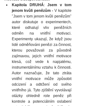
Kapitola DRUHÁ
: 
Jsem v tom 
jenom kvůli penězům - 
V kapitole 
"Jsem v tom jenom kvůli penězům" 
autor diskutuje o experimentech, 
které odhalují vliv peněžních 
odměn na vnitřní motivaci. 
Experimenty ukazují, že když jsou 
lidé odměňováni penězi za činnost, 
kterou považovali za původně 
zajímavou, jejich vnitřní motivace 
klesá, což vede k napjatému, 
instrumentálnímu vztahu k činnosti. 
Autor naznačuje, že tato ztráta 
vnitřní motivace může způsobit 
odcizení a odtržení od svého 
vnitřního já. Tyto zjištění vyvolávají 
otázky ohledně role peněz při 
kontrole a potenciálním oslabení 