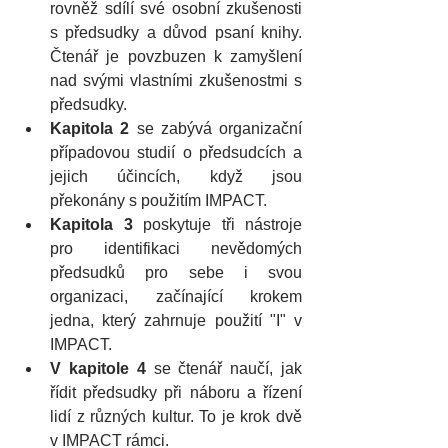
rovněž sdílí své osobní zkušenosti 
s předsudky a důvod psaní knihy. 
Čtenář je povzbuzen k zamyšlení 
nad svými vlastními zkušenostmi s 
předsudky.
Kapitola 2
 se zabývá organizační 
případovou studií o předsudcích a 
jejich účincích, když jsou 
překonány s použitím IMPACT.
Kapitola 3
 poskytuje tři nástroje 
pro identifikaci nevědomých 
předsudků pro sebe i svou 
organizaci, začínající krokem 
jedna, který zahrnuje použití "I" v 
IMPACT.
V kapitole 4
 se čtenář naučí, jak 
řídit předsudky při náboru a řízení 
lidí z různých kultur. To je krok dvě 
v IMPACT rámci.