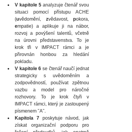
V kapitole 5
 analyzuje čtenář svou 
situaci pomocí přístupu ACHE 
(
u
vědomění, 
z
vědavost, 
p
okora, 
e
mpatie) a aplikuje ji na nábor, 
rozvoj a povýšení talentů, včetně 
na úrovni představenstva. To je 
krok tři v IMPACT rámci a je 
přirovnán honbou za hledání 
pokladu.
V kapitole 6
 se čtenář naučí jednat 
strategicky s uvědoměním a 
zodpovědností, používat zpětnou 
vazbu a model pro náročné 
rozhovory. To je krok čtyři v 
IMPACT rámci, který je zastoupený 
písmenem "A".
Kapitola 7
 poskytuje návod, jak 
získat organizační podporu pro 