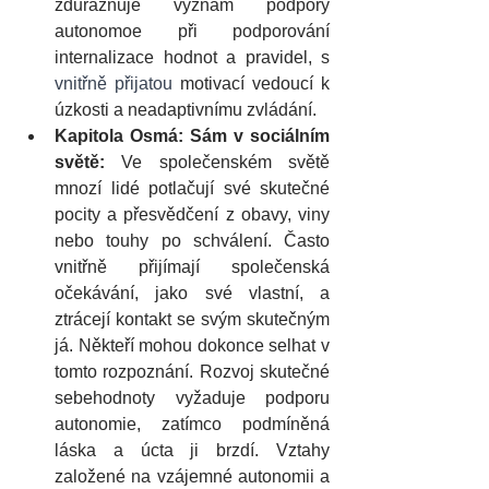
zdůrazňuje význam podpory 
autonomoe při podporování 
internalizace hodnot a pravidel, s 
vnitřně přijatou 
motivací vedoucí k 
úzkosti a neadaptivnímu zvládání.
Kapitola Osmá: Sám v sociálním 
světě: 
Ve společenském světě 
mnozí lidé potlačují své skutečné 
pocity a přesvědčení z obavy, viny 
nebo touhy po schválení. Často 
vnitřně přijímají společenská 
očekávání, jako své vlastní, a 
ztrácejí kontakt se svým skutečným 
já. Někteří mohou dokonce selhat v 
tomto rozpoznání. Rozvoj skutečné 
sebehodnoty vyžaduje podporu 
autonomie, zatímco podmíněná 
láska a úcta ji brzdí. Vztahy 
založené na vzájemné autonomii a 